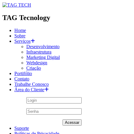
TAG Tecnology
Home
Sobre
Serviços
Desenvolvimento
Infraestrutura
Marketing Digital
Webdesign
Criação
Portifólio
Contato
Trabalhe Conosco
Área do Cliente
Acessar
Suporte
Políticas de Privacidade