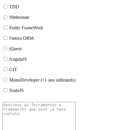
TDD
Nhibernate
Entity FrameWork
Outros ORM
jQuery
AngulaJS
GIT
MonoDeveloper (+1 ano utilizando)
NodeJS